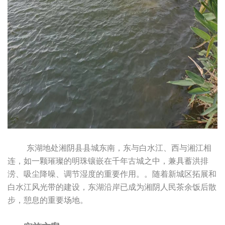
东湖地处湘阴县县城东南，东与白水江、西与湘江相
连，如一颗璀璨的明珠镶嵌在千年古城之中，兼具蓄洪排
涝、吸尘降噪、调节湿度的重要作用。。随着新城区拓展和
白水江风光带的建设，东湖沿岸已成为湘阴人民茶余饭后散
步，憩息的重要场地。