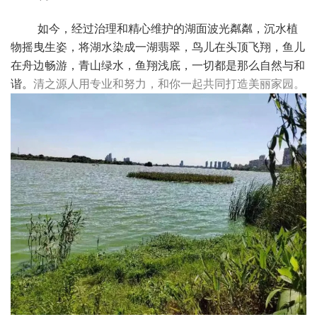
如今，经过治理和精心维护的湖面波光粼粼，沉水植
物摇曳生姿，将湖水染成一湖翡翠，鸟儿在头顶飞翔，鱼儿
在舟边畅游，青山绿水，鱼翔浅底，一切都是那么自然与和
谐。
清之源人用专业和努力，和你一起共同打造美丽家园。