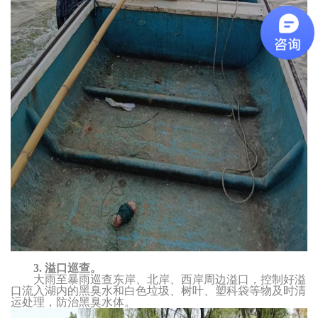
3.
溢口巡查。
大雨至暴雨巡查东岸、北岸、西岸周边溢口，控制好溢
口流入湖内的黑臭水和白色垃圾、树叶、塑科袋等物及时清
运处理，防治黑臭水体。