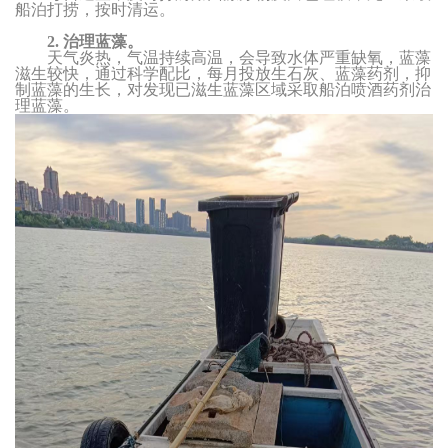
船泊打捞，按时清运。
2.
治理蓝藻。
天气炎热，气温持续高温，会导致水体严重缺氧，蓝藻
滋生较快，通过科学配比，每月投放生石灰、蓝藻药剂，抑
制蓝藻的生长，对发现已滋生蓝藻区域采取船泊喷酒药剂治
理蓝藻。